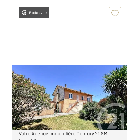
Exclusivité
SEMEAC 65
2
72,02 m
, 5 pièces
Ref : 3707
Maison à vendre
194 000 €
Visiter le site dédié
Votre Agence Immobilière Century 21 GM