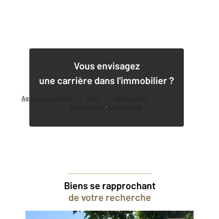
1
Vous envisagez
une carrière dans l'immobilier ?
Agence immobilière
Vente
Vente maison
Découvrir nos offres
Biens se rapprochant
de votre recherche