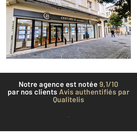
CENTURY 21 GM Immobilier
4 Place de Verdun
TARBES - 65000
Envoyer un message
Téléphoner à l'agence
Notre agence est notée
9,1/10
par nos clients
Avis authentifiés par
Qualitelis
Voir tous les avis clients