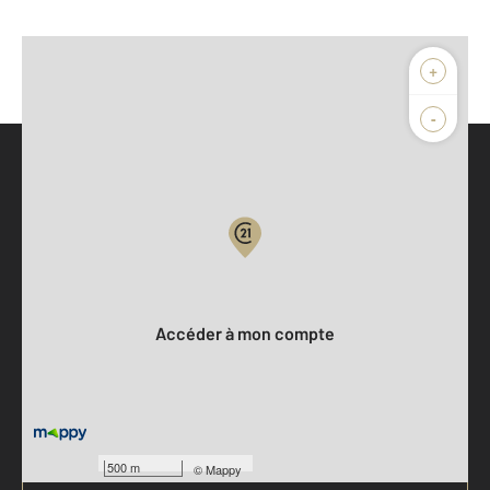
+
-
Parlons de vous, parlons biens
Votre compte :
Accéder à mon compte
500 m
©
Mappy