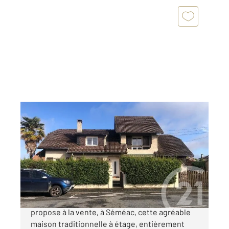
SEMEAC 65
2
132 m
, 6 pièces
Ref : 3927
Maison à vendre
249 000 €
Votre agence Century 21 GM Immobilier vous
propose à la vente, à Séméac, cette agréable
maison traditionnelle à étage, entièrement