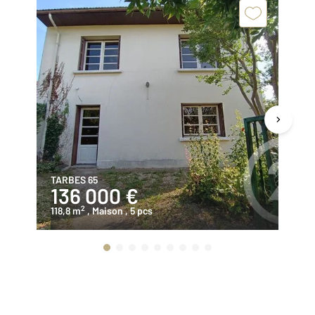
TARBES 65
OD
136 000 €
1
2
118,8 m
, Maison
, 5 pcs
10