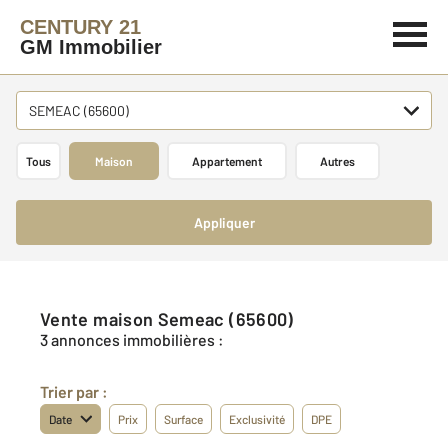
CENTURY 21
GM Immobilier
SEMEAC (65600)
Tous
Maison
Appartement
Autres
Appliquer
Vente maison Semeac (65600)
3 annonces immobilières :
Trier par :
Date
Prix
Surface
Exclusivité
DPE