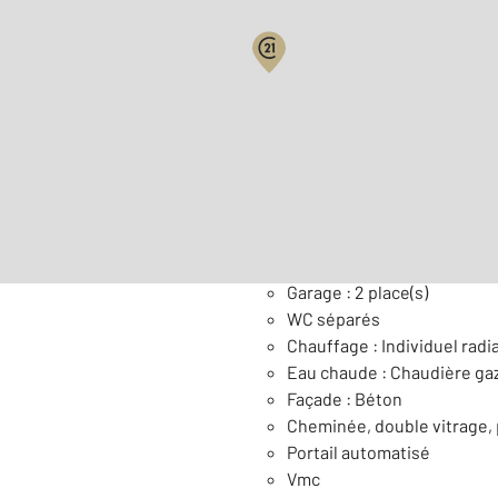
Surface habitable : 72,0 m
Nombre de pièces : 5
[Voi
Général
Garage : 2 place(s)
WC séparés
Chauffage : Individuel radi
Eau chaude : Chaudière ga
Façade : Béton
Cheminée, double vitrage, 
Portail automatisé
Vmc