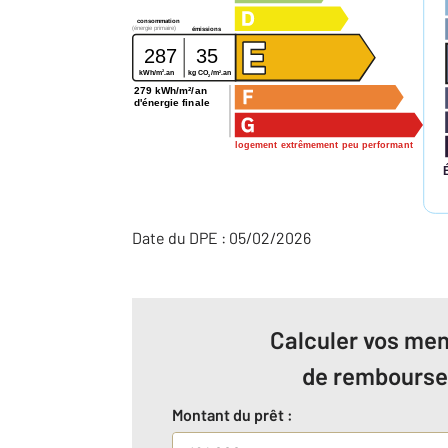
consommation
(énergie primaire)
émissions
287
35
2
2
kg CO
/m
.an
kWh/m
.an
2
279 kWh/m²/an
d'énergie finale
logement extrêmement peu performant
Date du DPE : 05/02/2026
Calculer vos men
de rembours
Montant du prêt :