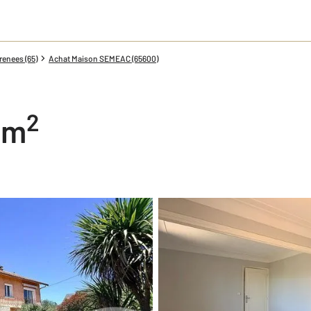
enees (65)
Achat Maison SEMEAC (65600)
2
2 m