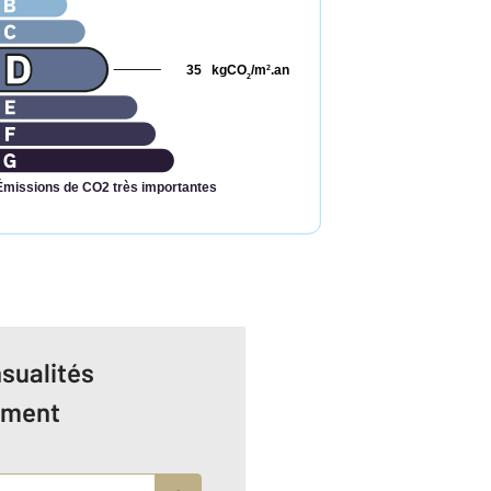
35
kgCO
/m
.an
2
2
Émissions de CO2 très importantes
sualités
ement