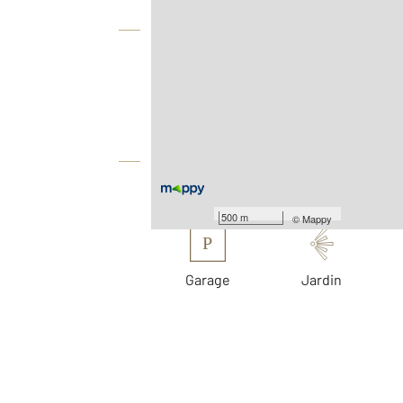
Vue globale
2
Surface totale : 152 m
2
Surface terrain : 527 m
Équipements
Les plus
500 m
©
Mappy
P
Garage
Jardin