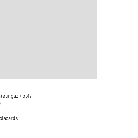
2
r le détail]
ateur gaz + bois
z
placards