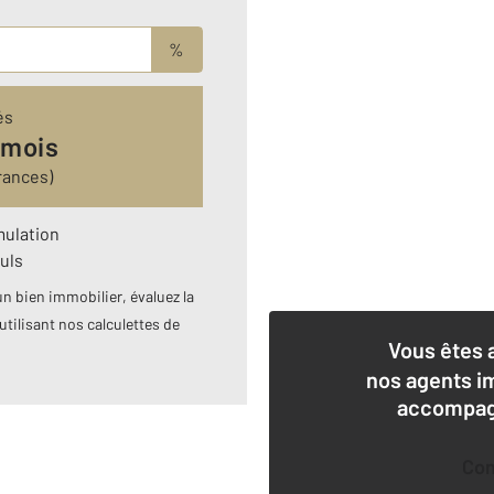
%
és
 mois
rances)
mulation
uls
n bien immobilier, évaluez la
utilisant nos calculettes de
Vous êtes 
nos agents i
accompagn
Co