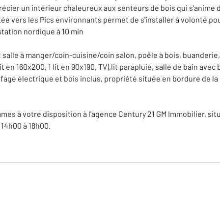
cier un intérieur chaleureux aux senteurs de bois qui s'anime d
e vers les Pics environnants permet de s'installer à volonté pour 
station nordique à 10 min
salle à manger/coin-cuisine/coin salon, poêle à bois, buanderie, 
lit en 160x200, 1 lit en 90x190, TV),lit parapluie, salle de bain a
ffage électrique et bois inclus, propriété située en bordure de la 
es à votre disposition à l'agence Century 21 GM Immobilier, si
 14h00 à 18h00.