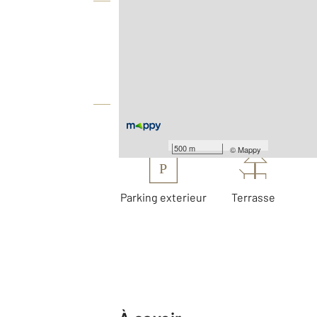
Vue globale
2
Surface totale : 140 m
2
Surface terrain : 4 930 m
Équipements
Les plus
500 m
©
Mappy
P
Parking exterieur
Terrasse