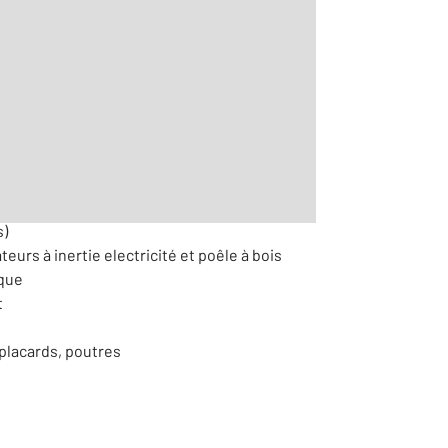
2
r le détail]
s)
teurs à inertie electricité et poêle à bois
ique
t
placards, poutres