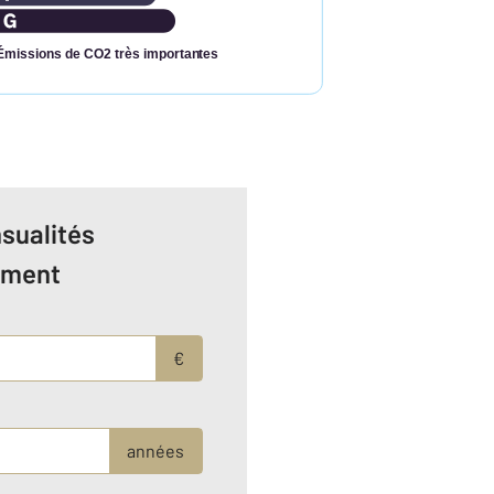
Émissions de CO2 très importantes
sualités
ement
€
années