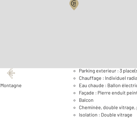
Surface habitable : 140 m
Nombre de pièces : 3
[Voi
Général
Parking exterieur : 3 place(
Chauffage : Individuel radia
Montagne
Eau chaude : Ballon électr
Façade : Pierre enduit pein
Balcon
Cheminée, double vitrage, 
Isolation : Double vitrage