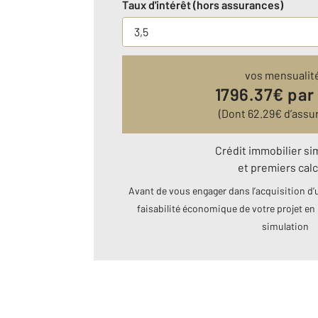
Taux d'intérêt (hors assurances)
vos mensualit
1796.37
€ par
(Dont
62.29
€ d’assu
Crédit immobilier si
et premiers calc
Avant de vous engager dans l’acquisition d’u
faisabilité économique de votre projet en 
simulation