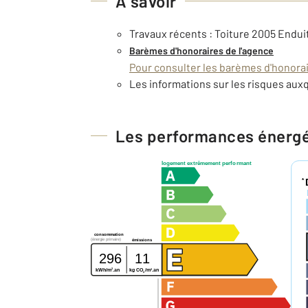
À savoir
Travaux récents : Toiture 2005 Endu
Barèmes d'honoraires de l'agence
Pour consulter les barèmes d'honorair
Les informations sur les risques auxq
Les performances énerg
logement extrêmement performant
*
consommation
(énergie primaire)
émissions
296
11
2
2
kg CO
/m
.an
kWh/m
.an
2