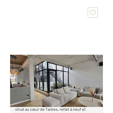
TARBES 65
2
210 m
, 5 pièces
Ref : 3405
Appartement Loft à vendre
420 000 €
Découvrez cet appartement exceptionnel
situé au cœur de Tarbes, refait à neuf et