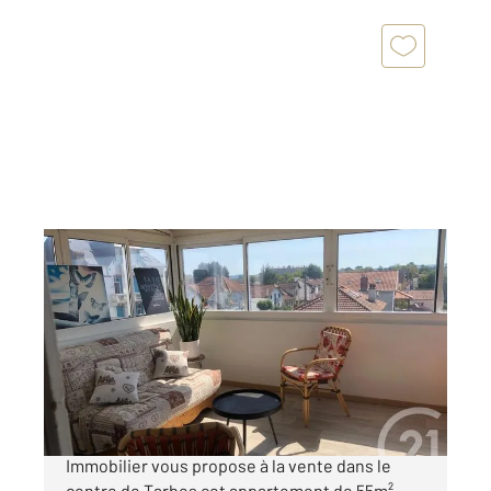
TARBES 65
2
54,52 m
, 3 pièces
Ref : 3990
Appartement F2 Bis à vendre
125 000 €
Votre Agence Immobilière Century 21 GM
Immobilier vous propose à la vente dans le
centre de Tarbes cet appartement de 55m²