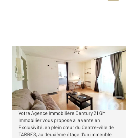
TARBES 65
2
27,92 m
, 1 pièce
Ref : 3965
Appartement F1 à vendre
55 000 €
Visiter le site dédié
Votre Agence Immobilière Century 21 GM
Immobilier vous propose à la vente en
Exclusivité, en plein cœur du Centre-ville de
TARBES, au deuxième étage d'un immeuble