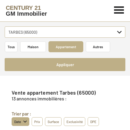
CENTURY 21
GM Immobilier
TARBES (65000)
Tous
Maison
Appartement
Autres
Appliquer
Vente appartement Tarbes (65000)
13 annonces immobilières :
Trier par :
Date
Prix
Surface
Exclusivité
DPE