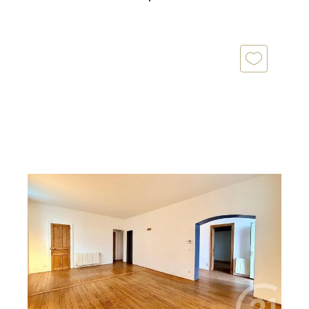
TARBES 65
2
126 m
, 4 pièces
Ref : 3718
Appartement T4 à vendre
175 000 €
Votre Agence Immobilière Century 21 GM