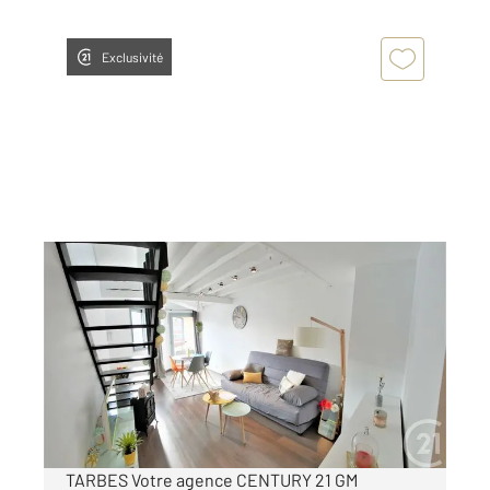
Exclusivité
TARBES 65
2
52,67 m
, 3 pièces
Ref : 3711
Appartement F2 Bis à vendre
92 000 €
Visiter le site dédié
TARBES Votre agence CENTURY 21 GM