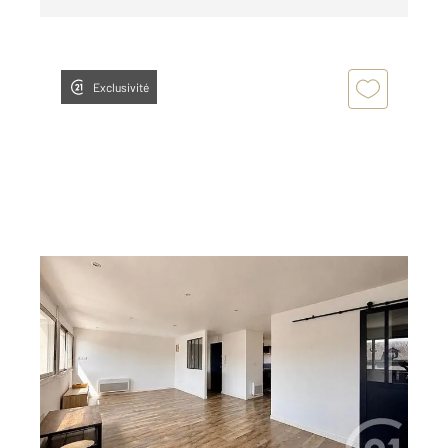
Exclusivité
TARBES 65
2
66,91 m
, 3 pièces
Ref : 3343
Appartement T3 à vendre
112 000 €