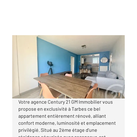
TARBES 65
2
59,52 m
, 3 pièces
Ref : 3905
Appartement T3 à vendre
104 000 €
Visiter le site dédié
Votre agence Century 21 GM Immobilier vous
propose en exclusivité à Tarbes ce bel
appartement entièrement rénové, alliant
confort moderne, luminosité et emplacement
privilégié. Situé au 2ème étage d'une
résidence sécurisée avec ascenseur, cet