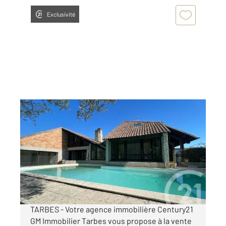
Exclusivité
TARBES 65
2
249 m
, 8 pièces
Ref : 3911
Maison à vendre
265 000 €
Visiter le site dédié
TARBES - Votre agence immobilière Century21
GM Immobilier Tarbes vous propose à la vente