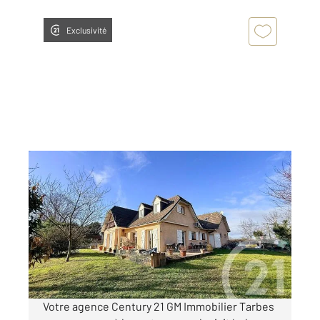
Exclusivité
TARBES 65
2
140,15 m
, 5 pièces
Ref : 3710
Maison à vendre
299 000 €
Visiter le site dédié
Votre agence Century 21 GM Immobilier Tarbes