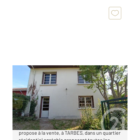
TARBES 65
2
118,79 m
, 5 pièces
Ref : 3846
Maison à vendre
136 000 €
Votre agence Century 21 GM Immobilier vous
propose à la vente, à TARBES, dans un quartier
résidentiel agréable proposant toutes les