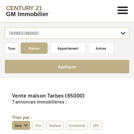
CENTURY 21
GM Immobilier
TARBES (65000)
Tous
Maison
Appartement
Autres
Appliquer
Vente maison Tarbes (65000)
7 annonces immobilières :
Trier par :
Date
Prix
Surface
Exclusivité
DPE