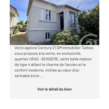
TARBES 65
2
117,89 m
, 4 pièces
Ref : 3852
Maison à vendre
179 000 €
Visiter le site dédié
Votre agence Century 21 GM Immobilier Tarbes
vous propose à la vente, en exclusivité,
quartier URAC -SENDERE, cette belle maison
de type 4 alliant le charme de l'ancien et le
confort moderne, nichée au cœur d'un
véritable écrin ...
Voir le détail du bien