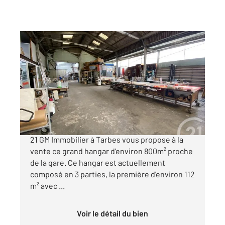
TARBES 65
2
850 m
, 4 pièces
Ref : 2673
Maison à vendre
265 000 €
TARBES - Votre agence immobilière CENTURY
21 GM Immobilier à Tarbes vous propose à la
vente ce grand hangar d'environ 800m² proche
de la gare. Ce hangar est actuellement
composé en 3 parties, la première d'environ 112
m² avec ...
Voir le détail du bien