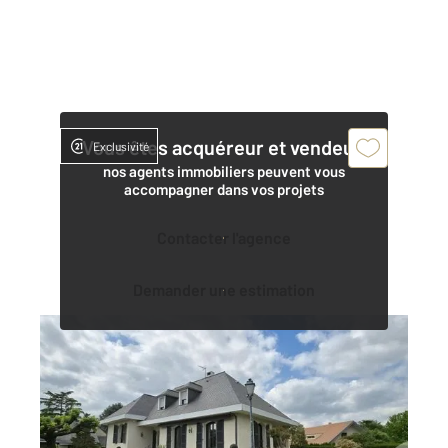
Vous êtes acquéreur et vendeur,
Exclusivité
nos agents immobiliers peuvent vous
accompagner dans vos projets
Contacter l'agence
Demander une estimation
TARBES 65
2
161 m
, 4 pièces
Ref : 3836
Maison à vendre