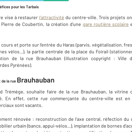
éfices pour les Tarbais
ire vise à restaurer
l’attractivité
du centre-ville. Trois projets o
Pierre de Coubertin, la création d'une
gare routière scolaire
e
 cours et porte sur l’entrée du Haras (parvis, végétalisation, fr
nes vélos...), la partie centrale de la place du Foirail (stationne
vation de la rue Brauhauban (illustration copyright : Vil
rdes Pyrénées).
Brauhauban
 de la rue
d Trémège, souhaite faire de la rue Brauhauban, la vitrin
ité. En effet, cette rue commerçante du centre-ville est en
rciaux sont vacants.
ement rénovée : reconstruction de l’axe central, réfection d
bilier urbain (bancs, appui-vélos...), implantation de bornes d’a