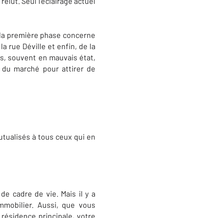
élut. Seul l’éclairage actuel
nt la première phase concerne
a rue Déville et enfin, de la
ts, souvent en mauvais état,
x du marché pour attirer de
tualisés à tous ceux qui en
e cadre de vie. Mais il y a
mmobilier. Aussi, que vous
résidence principale, votre