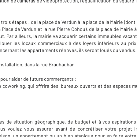
llation de caméras de vidéoprotection, requalification du square Tr
trois étapes : de la place de Verdun à la place de la Mairie (do
 Place de Verdun et la rue Pierre Cohou), de la place de Mairie à l
ut. Par ailleurs, la mairie va acquérir certains immeubles vacan
, louer les locaux commerciaux à des loyers inférieurs au pri
ernant les appartements rénovés, ils seront loués ou vendus.
nstallation, dans la rue Brauhauban
pour aider de futurs commerçants ;
e coworking, qui offrira des bureaux ouverts et des espaces mu
es de situation géographique, de budget et à vos aspirations d
us voulez vous assurer avant de concrétiser votre projet i
ison, un appartement ou un bien atypique pour en faire votre 